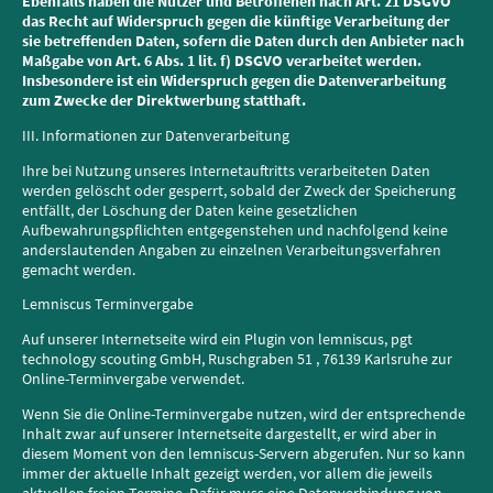
Ebenfalls haben die Nutzer und Betroffenen nach Art. 21 DSGVO
das Recht auf Widerspruch gegen die künftige Verarbeitung der
sie betreffenden Daten, sofern die Daten durch den Anbieter nach
Maßgabe von Art. 6 Abs. 1 lit. f) DSGVO verarbeitet werden.
Insbesondere ist ein Widerspruch gegen die Datenverarbeitung
zum Zwecke der Direktwerbung statthaft.
III. Informationen zur Datenverarbeitung
Ihre bei Nutzung unseres Internetauftritts verarbeiteten Daten
werden gelöscht oder gesperrt, sobald der Zweck der Speicherung
entfällt, der Löschung der Daten keine gesetzlichen
Aufbewahrungspflichten entgegenstehen und nachfolgend keine
anderslautenden Angaben zu einzelnen Verarbeitungsverfahren
gemacht werden.
Lemniscus Terminvergabe
Auf unserer Internetseite wird ein Plugin von lemniscus, pgt
technology scouting GmbH, Ruschgraben 51 , 76139 Karlsruhe zur
Online-Terminvergabe
verwendet
.
Wenn Sie die Online-Terminvergabe nutzen, wird der entsprechende
Inhalt zwar auf unserer Internetseite dargestellt, er wird aber in
diesem Moment von den lemniscus-Servern abgerufen. Nur so kann
immer der aktuelle Inhalt gezeigt werden, vor allem die jeweils
aktuellen freien Termine. Dafür muss eine Datenverbindung von